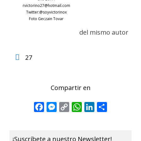
rvictorino27@hotmail.com
Twitter:@soyvictorinox
Foto Geczain Tovar
del mismo autor
27
Compartir en
Facebook
Messenger
Copy
WhatsApp
LinkedIn
Share
Link
¡Suscríbete a nuestro Newsletter!