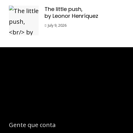
The little push,
by Leonor Henríquez
July 9, 2026
Esse espaço trata-se um lugar onde você
pode se expressar, além de aproveitar a
oportunidade para ser lido em outro
idioma!
Gente que conta