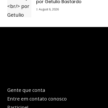
por Getulio Bastardo
August 6, 2026
Esse espaço trata-se um lugar onde você
pode se expressar, além de aproveitar a
oportunidade para ser lido em outro
idioma!
Gente que conta
Entre em contato conosco
Participe!