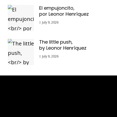
El empujoncito,
por Leonor Henríquez
July 9, 2026
The little push,
by Leonor Henríquez
July 9, 2026
Esse espaço trata-se um lugar onde você
pode se expressar, além de aproveitar a
oportunidade para ser lido em outro