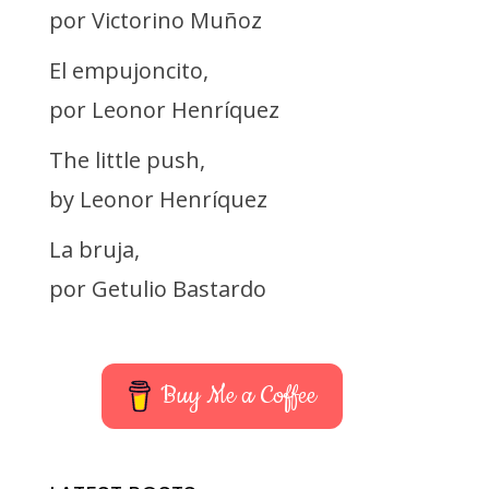
por Victorino Muñoz
El empujoncito,
por Leonor Henríquez
The little push,
by Leonor Henríquez
La bruja,
por Getulio Bastardo
Buy Me a Coffee