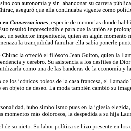
sino con autonomía y sin abandonar su carrera pública
hirac, aseguró que ella continuaba vigente como políti
a en
Conversaciones
, especie de memorias donde habl
sto resultó imprescindible para que la unión se prolon
rac, un seductor impenitente, quien en algún momento 
enaza la tranquilidad familiar ella sabía ponerle punto
Chirac la ofreció el filósofo Jean Guiton, quien la ll
endencia y cerebro. Su asistencia a los desfiles de Dio
utilizarla como una de las banderas de la economía y l
de los icónicos bolsos de la casa francesa, el llamado 
se en objeto de deseo. La moda también cambió su imag
rsonalidad, hubo simbolismo pues en la iglesia elegida,
us momentos más dolorosos, la despedida a su hija Lau
l de su nieto. Su labor política se hizo presente en los