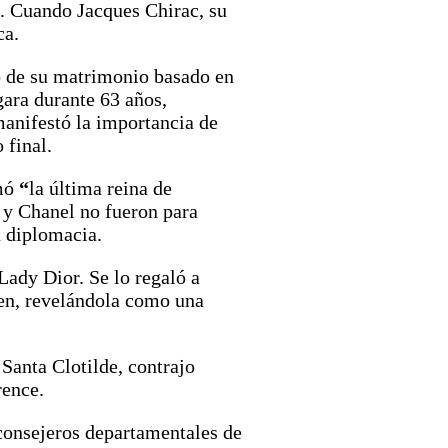
. Cuando Jacques Chirac, su
ca.
ó de su matrimonio basado en
gara durante 63 años,
manifestó la importancia de
 final.
amó
“
la última reina de
r y Chanel no fueron para
a diplomacia.
Lady Dior. Se lo regaló a
en, revelándola como una
 Santa Clotilde, contrajo
rence.
 consejeros departamentales de