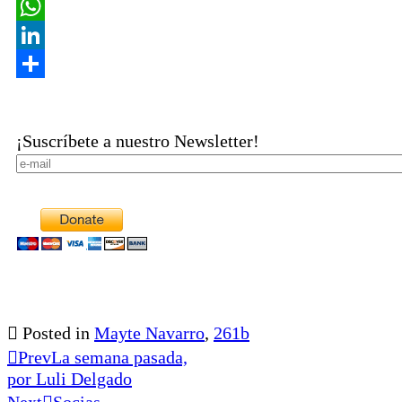
Copy
Link
WhatsApp
LinkedIn
Share
¡Suscríbete a nuestro Newsletter!
Posted in
Mayte Navarro
,
261b
Prev
La semana pasada,
por Luli Delgado
Next
Socias,