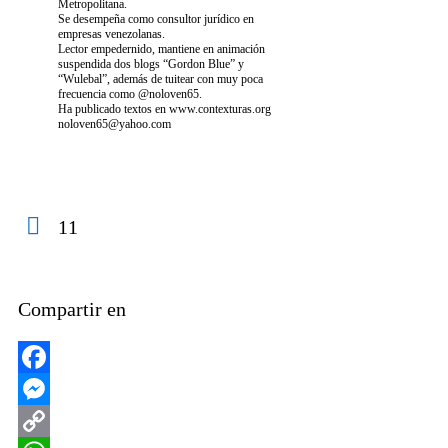
Metropolitana.
Se desempeña como consultor jurídico en
empresas venezolanas.
Lector empedernido, mantiene en animación
suspendida dos blogs “Gordon Blue” y
“Wulebal”, además de tuitear con muy poca
frecuencia como @noloven65.
Ha publicado textos en www.contexturas.org
noloven65@yahoo.com
11
Compartir en
Facebook
Messenger