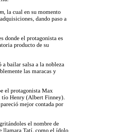
lm
, la cual en su momento
y adquisiciones, dando paso a
es donde el protagonista es
atoria producto de su
a bailar salsa a la nobleza
cablemente las maracas y
be el protagonista Max
 tío Henry (Albert Finney).
 pareció mejor contada por
 gritándoles el nombre de
e llamara Tatí, como el ídolo