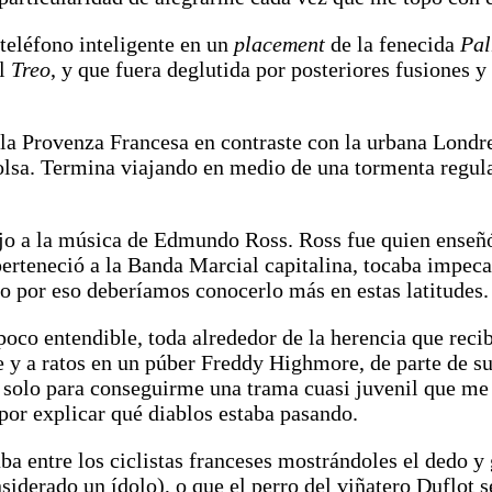
teléfono inteligente en un
placement
de la fenecida
Pa
el
Treo
, y que fuera deglutida por posteriores fusiones 
 la Provenza Francesa en contraste con la urbana Londr
bolsa. Termina viajando en medio de una tormenta regul
jo a la música de Edmundo Ross. Ross fue quien enseñó 
 perteneció a la Banda Marcial capitalina, tocaba impe
o por eso deberíamos conocerlo más en estas latitudes.
oco entendible, toda alrededor de la herencia que reci
y a ratos en un púber Freddy Highmore, de parte de su
solo para conseguirme una trama cuasi juvenil que me
por explicar qué diablos estaba pasando.
 entre los ciclistas franceses mostrándoles el dedo y
siderado un ídolo), o que el perro del viñatero Duflot s