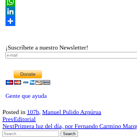
Copy
Link
WhatsApp
LinkedIn
Share
¡Suscríbete a nuestro Newsletter!
Gente que ayuda
Posted in
107b
,
Manuel Pulido Azpúrua
Prev
Editorial
Next
Primera luz del día, por Fernando Carmino Marq