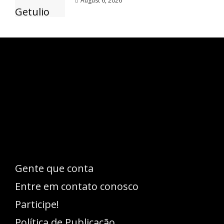
August 6, 2026
Esse espaço trata-se um lugar onde você
pode se expressar, além de aproveitar a
oportunidade para ser lido em outro
idioma!
Gente que conta
Entre em contato conosco
Participe!
Política de Publicação