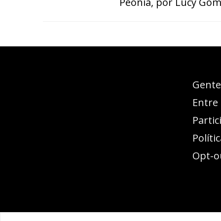
Peonía, por Lucy Gó
Esse espaço trata-se um
Gente
lugar onde você pode se
Entre
expressar, além de
Partic
aproveitar a oportunidade
Políti
para ser lido em outro
Opt-o
idioma!