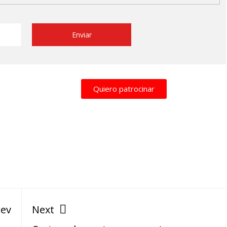
Quiero patrocinar
rev
Next