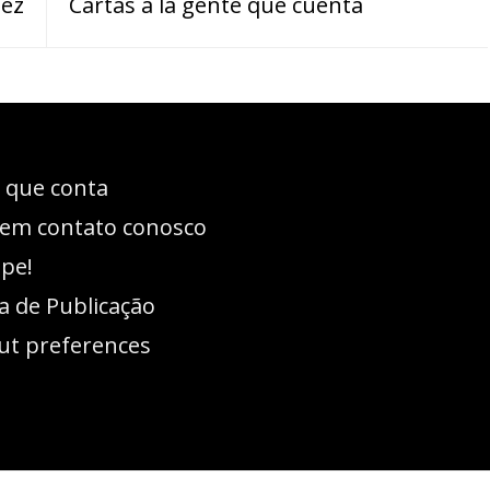
mez
Cartas a la gente que cuenta
 que conta
 em contato conosco
ipe!
ca de Publicação
ut preferences