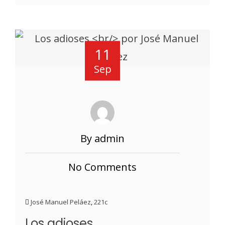
11
Sep
By admin
No Comments
José Manuel Peláez
,
221c
Los adioses,