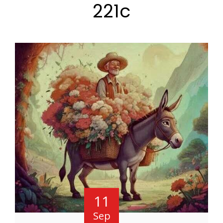
221c
11
Sep