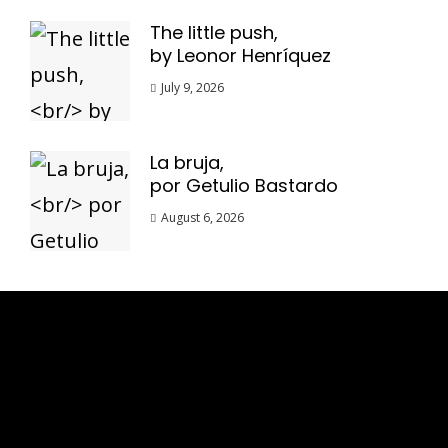
The little push,
by Leonor Henríquez
July 9, 2026
La bruja,
por Getulio Bastardo
August 6, 2026
Esse espaço trata-se um lugar onde você
pode se expressar, além de aproveitar a
oportunidade para ser lido em outro