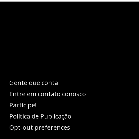
Esse espaço trata-se um lugar onde você
pode se expressar, além de aproveitar a
oportunidade para ser lido em outro
idioma!
Gente que conta
Entre em contato conosco
Participe!
Política de Publicação
Opt-out preferences